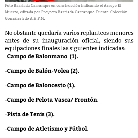
Foto Barriada Carranque en construcción indicando el Arroyo El
Muerto, editada por Proyecto Barriada Carranque. Fuente: Colección
González Edo A.H.P.M.
No obstante quedaría varios replanteos menores
antes de su inauguración oficial, siendo sus
equipaciones finales las siguientes indicadas:
Campo de Balonmano
(1).
-
Campo de Balón-Volea (2).
-
Campo de Baloncesto (1).
-
Campo de Pelota Vasca/ Frontón
-
.
Pista de Tenis (3).
-
Campo de Atletismo y Fútbol
-
.