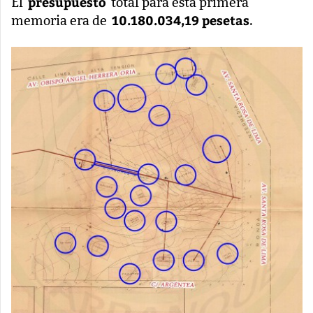
presupuesto
El
total para esta primera
10.180.034,19 pesetas
memoria era de
.