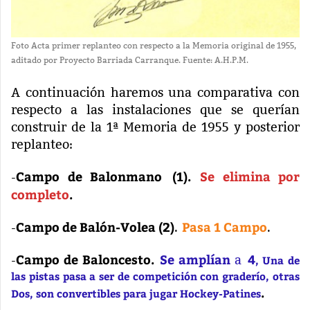
Foto Acta primer replanteo con respecto a la Memoria original de 1955,
aditado por Proyecto Barriada Carranque. Fuente: A.H.P.M.
A continuación haremos una comparativa con
respecto a las instalaciones que se querían
construir de la 1ª Memoria de 1955 y posterior
replanteo:
Campo de Balonmano
(1).
Se elimina por
-
completo
.
Campo de Balón-Volea (2)
Pasa 1 Campo
-
.
.
Campo de Baloncesto.
Se amplían
4
-
a
, Una de
las pistas pasa a ser de competición con graderío, otras
.
Dos, son convertibles para jugar Hockey-Patines