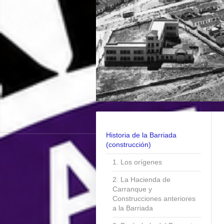
Historia de la Barriada
(construcción)
1. Los orígenes
2. La Hacienda de
Carranque y
Construcciones anteriores
a la Barriada